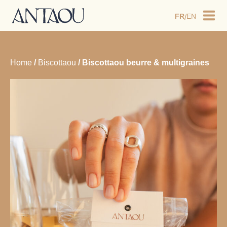
LIVRAISON OFFERTE À PARTIR DE 60€ DE
FR
EN
/
COMMANDE EN FRANCE MÉTROPOLITAINE (HORS
CORSE) • EXPÉDITION ENTRE 5 ET 7 JOURS OUVRÉS
• UNIQUEMENT POUR LES PARTICULIERS
Home
/
Biscottaou
/ Biscottaou beurre & multigraines