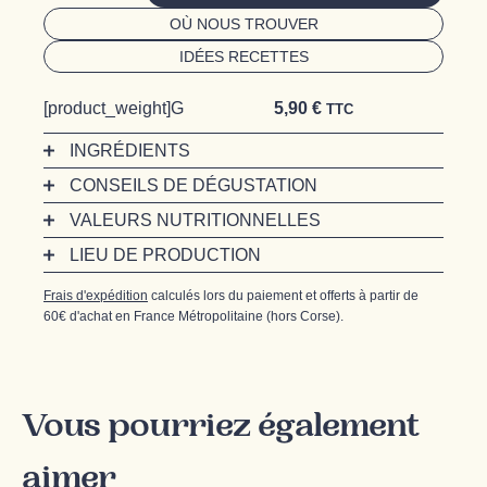
Biscottaou
OÙ NOUS TROUVER
beurre
&
IDÉES RECETTES
multigraines
quantity
[product_weight]
G
5,90
€
TTC
INGRÉDIENTS
CONSEILS DE DÉGUSTATION
VALEURS NUTRITIONNELLES
LIEU DE PRODUCTION
Frais d'expédition
calculés lors du paiement et offerts à partir de
60€ d'achat en France Métropolitaine (hors Corse).
Vous pourriez également
aimer