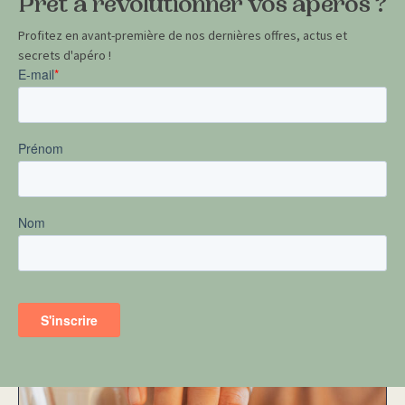
Prêt à révolutionner vos apéros ?
Profitez en avant-première de nos dernières offres, actus et
secrets d'apéro !
Biscottaou beurre & herbes du
maquis
5,90
€
TTC
|
[product_weight]
G
Voir plus