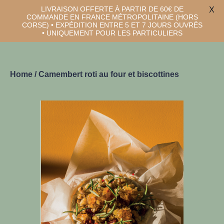
LIVRAISON OFFERTE À PARTIR DE 60€ DE
X
FR
EN
/
COMMANDE EN FRANCE MÉTROPOLITAINE (HORS
CORSE) • EXPÉDITION ENTRE 5 ET 7 JOURS OUVRÉS
• UNIQUEMENT POUR LES PARTICULIERS
Home
/ Camembert roti au four et biscottines