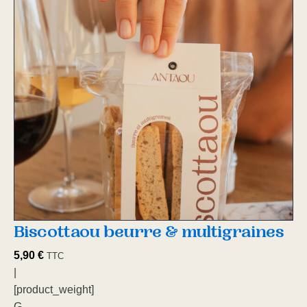
Biscottaou beurre & multigraines
5,90
€
TTC
|
[product_weight]
G