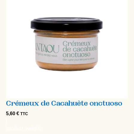
Crémeux de Cacahuète onctuoso
5,60
€
TTC
|
[product_weight]
G
Voir plus