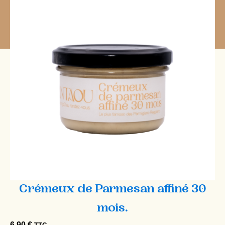
Crémeux de Parmesan affiné 30
mois.
6,90
€
TTC
|
[product_weight]
G