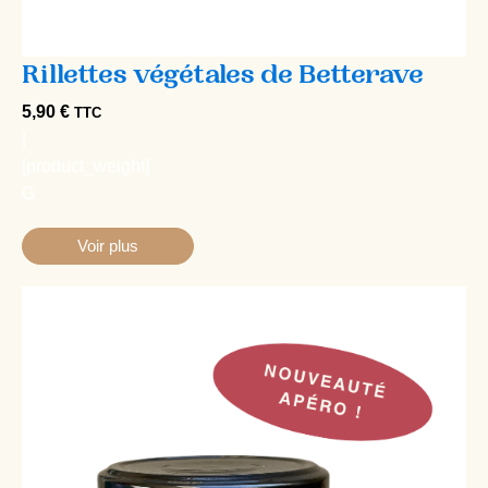
secrets d'apéro !
5,90
€
TTC
|
[product_weight]
G
Voir plus