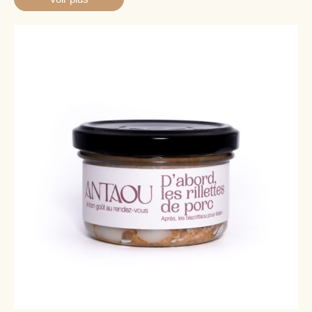
Rillettes de Porc confites
7,50
€
TTC
|