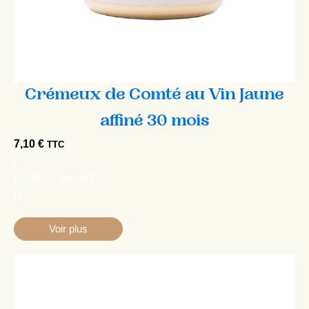
Crémeux de Comté au Vin Jaune
affiné 30 mois
7,10
€
TTC
|
[product_weight]
G
Voir plus