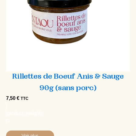
Rillettes de Boeuf Anis & Sauge
90g (sans porc)
7,50
€
TTC
|
[product_weight]
G
Voir plus