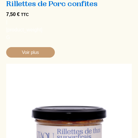
[product_weight]
G
Voir plus