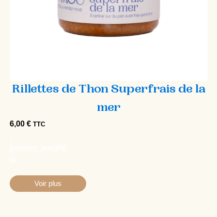
Rillettes de Thon Superfrais de la
mer
6,00
€
TTC
|
[product_weight]
G
Voir plus